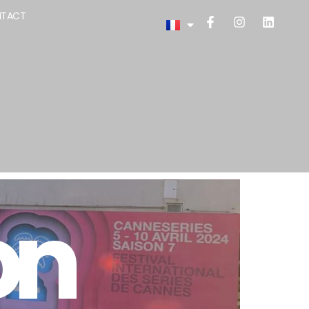
TACT
on