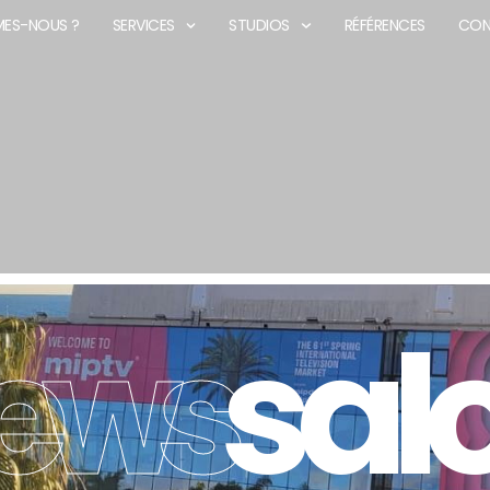
MES-NOUS ?
SERVICES
STUDIOS
RÉFÉRENCES
CON
ews
sal